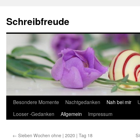
Schreibfreude
Besondere Momente
Nachtgedanken
Nah bei mir
U
Looser -Gedanken
Allgemein
Impressum
←
Sieben Wochen ohne | 2020 | Tag 18
Si