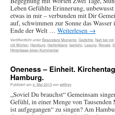
Begegnung mit Worten Zwei Tage, Stun
Leben Gefühlte Erinnerung, unbewusst 
etwas in mir – verbunden mit Dir Gemei
auf, schwimmen zur Sonne das Wasser i
Ende der Welt …
Weiterlesen
→
Veröffentlicht unter
Besondere Momente
,
Gedichte
,
Nah bei mir
mit Worten
,
Hamburg
,
Harfenklang
,
Iserlohn
,
Lesung
,
Renate
,
S
Hinterlasse einen Kommentar
Oneness – Einheit. Kirchentag
Hamburg.
Publiziert am
4. Mai 2013
von
wittfrey
„Soviel Du brauchst“ Gemeinsam singe
Gefühl, in einer Menge von Tausende
ist aufgegangen“ zu singen? Am Hambur