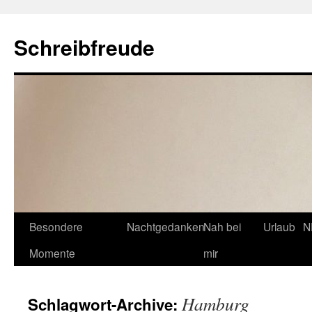
Schreibfreude
Besondere
Nachtgedanken
Nah bei
Urlaub
N
Momente
mir
Hamburg
Schlagwort-Archive: