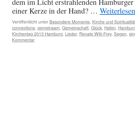
dem im Licht erstrahlenden Hamburger 
einer Kerze in der Hand? …
Weiterlese
Veröffentlicht unter
Besondere Momente
,
Kirche und Spiritualitä
connextions
,
gemeinsam
,
Gemeinschaft
,
Glück
,
Hafen
,
Hambur
Kirchentag 2013 Hamburg
,
Lieder
,
Renate Witt-Frey
,
Segen
,
si
Kommentar