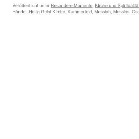
Veröffentlicht unter
Besondere Momente
,
Kirche und Spiritualitä
Händel
,
Heilig Geist Kirche
,
Kummerfeld
,
Messiah
,
Messias
,
Ose