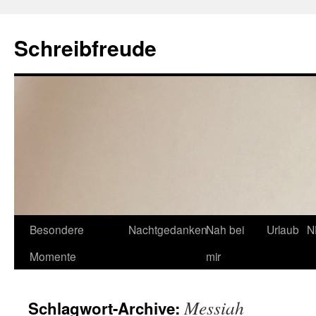
Schreibfreude
Besondere
Nachtgedanken
Nah bei
Urlaub
N
Momente
mir
Messiah
Schlagwort-Archive: