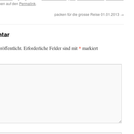
chen auf den
Permalink
.
packen für die grosse Reise 01.01.2013
→
tar
*
öffentlicht.
Erforderliche Felder sind mit
markiert