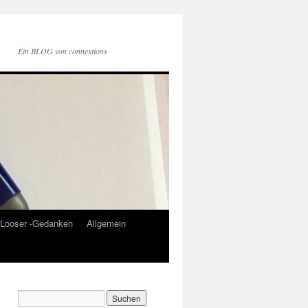
Ein BLOG von connextions
Looser -Gedanken
Allgemein