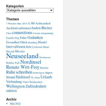
Kategorien
Themen
A 380
Achtsamkeit
7 Wochen ohne
2013
baden
Bücher
Auckland
aufräumen
connextions
Chor
Corona
entspannung
Gedanken
Fähre
Familie
Flug
Gesundheit
Glück
Händel
Hamburg
Intervallfasten
liebe
Loslassen
Maori
Messias
Messiah
Neuseeland
Newhaven
Nordinsel
Holiday Park
Renate Witt-Frey
Rotorua
schreiben
Ruhe
singen
Schweigen
Südinsel
Urlaub
Strand
Te Anau
Verbindung
Video
Weihnachten
Wellington
Zufriedenheit
zuhören
Archiv
Mai 2022