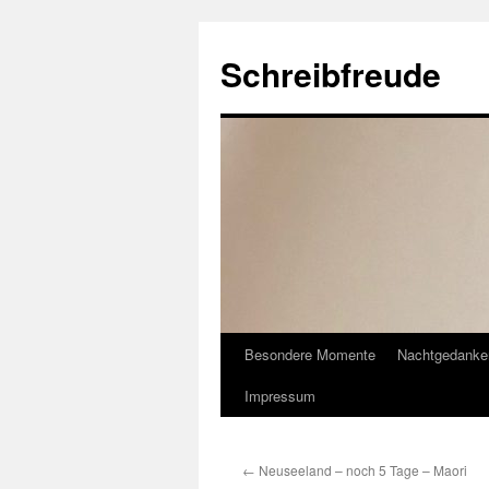
Schreibfreude
Besondere Momente
Nachtgedanke
Impressum
←
Neuseeland – noch 5 Tage – Maori