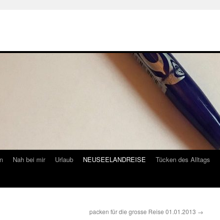
n
Nah bei mir
Urlaub
NEUSEELANDREISE
Tücken des Alltags
packen für die grosse Reise 01.01.2013
→