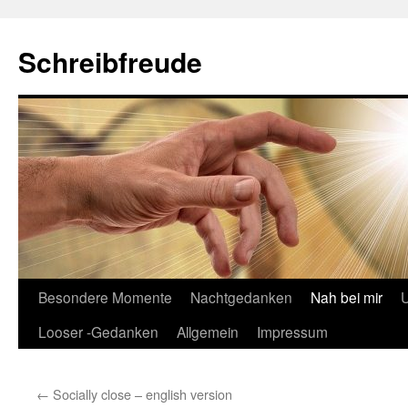
Schreibfreude
Besondere Momente
Nachtgedanken
Nah bei mir
U
Looser -Gedanken
Allgemein
Impressum
←
Socially close – english version