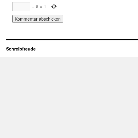
−
8
=
1
Schreibfreude