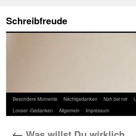
Schreibfreude
Besondere Momente
Nachtgedanken
Nah bei mir
U
Looser -Gedanken
Allgemein
Impressum
←
Was willst Du wirklich