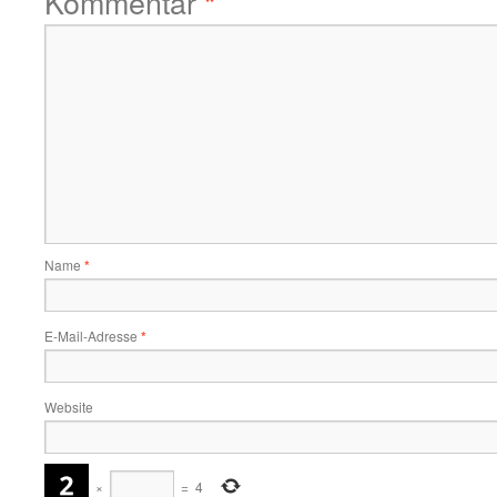
Kommentar
*
Name
*
E-Mail-Adresse
*
Website
×
=
4