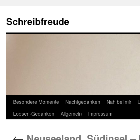
Schreibfreude
Besondere Momente
Nachtgedanken
Nah bei mir
U
Looser -Gedanken
Allgemein
Impressum
←
Neuseeland, Südinsel – 