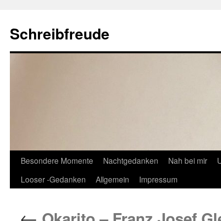
Schreibfreude
Besondere Momente
Nachtgedanken
Nah bei mir
U
Looser -Gedanken
Allgemein
Impressum
←
Okarito – Franz Josef Gl