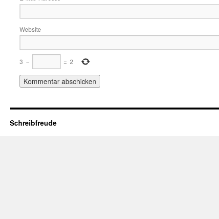
Website
3
−
=
2
Schreibfreude