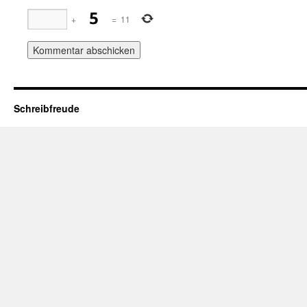
+
=
11
Schreibfreude