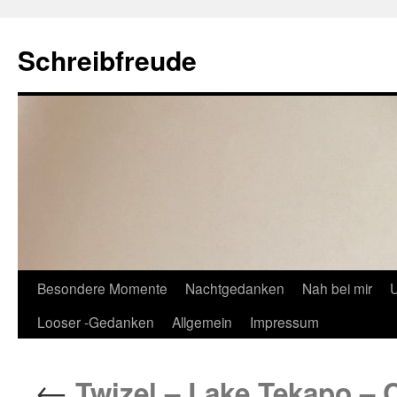
Schreibfreude
Besondere Momente
Nachtgedanken
Nah bei mir
U
Looser -Gedanken
Allgemein
Impressum
←
Twizel – Lake Tekapo – C