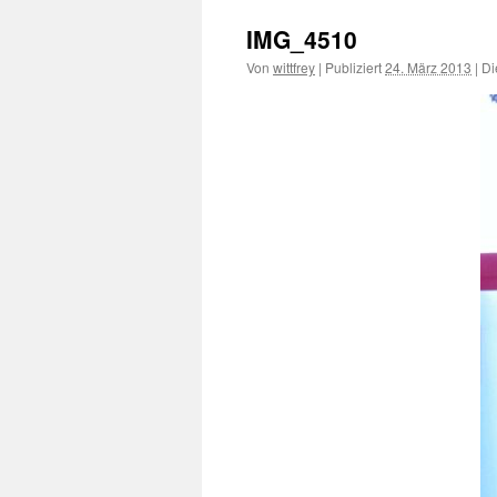
IMG_4510
Von
wittfrey
|
Publiziert
24. März 2013
|
Di