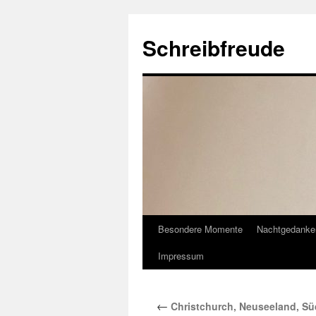
Schreibfreude
Besondere Momente
Nachtgedanke
Impressum
←
Christchurch, Neuseeland, Sü