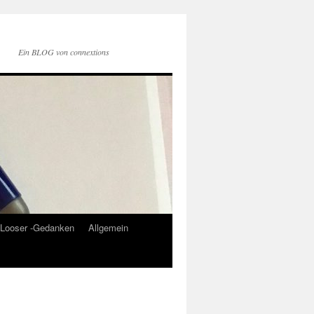
Ein BLOG von connextions
Looser -Gedanken
Allgemein