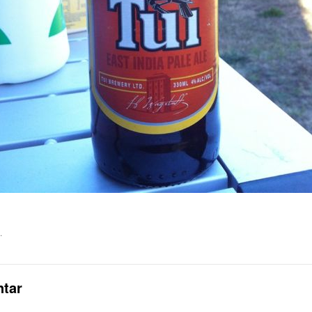
.
tar