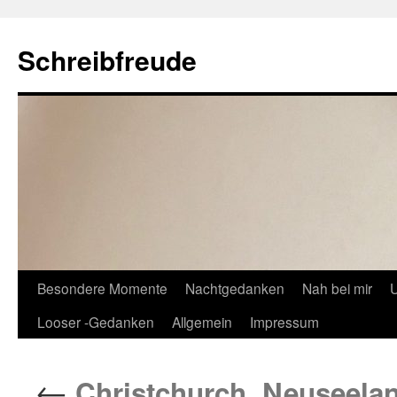
Schreibfreude
Besondere Momente
Nachtgedanken
Nah bei mir
U
Looser -Gedanken
Allgemein
Impressum
←
Christchurch, Neuseelan