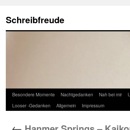
Schreibfreude
Besondere Momente
Nachtgedanken
Nah bei mir
U
Looser -Gedanken
Allgemein
Impressum
←
Hanmer Springs – Kaikou