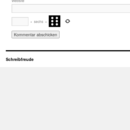
Website
×
sechs
=
Schreibfreude