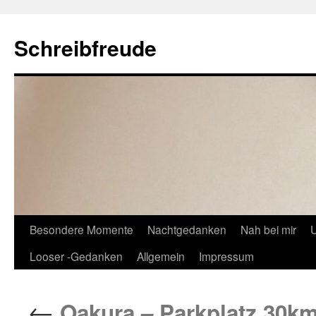
Schreibfreude
Besondere Momente
Nachtgedanken
Nah bei mir
U
Looser -Gedanken
Allgemein
Impressum
←
Oakura – Parkplatz 30km