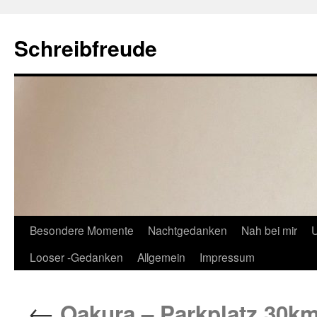
Schreibfreude
Besondere Momente
Nachtgedanken
Nah bei mir
U
Looser -Gedanken
Allgemein
Impressum
←
Oakura – Parkplatz 30km