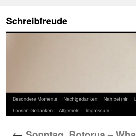
Schreibfreude
Besondere Momente
Nachtgedanken
Nah bei mir
U
Looser -Gedanken
Allgemein
Impressum
←
Sonntag. Rotorua – Wha