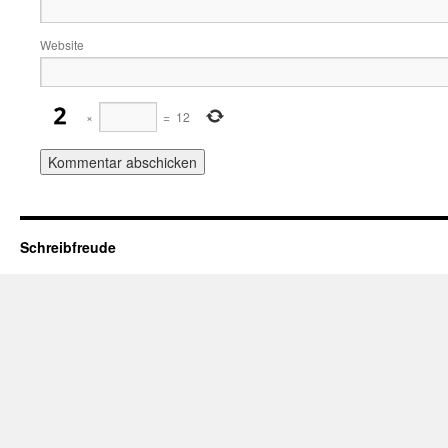
Website
×
=
12
Schreibfreude