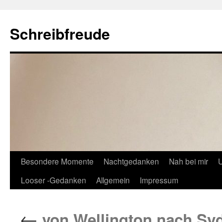
Schreibfreude
Besondere Momente
Nachtgedanken
Nah bei mir
U
Looser -Gedanken
Allgemein
Impressum
←
von Wellington nach Syd