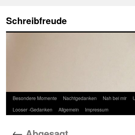
Schreibfreude
Besondere Momente
Nachtgedanken
Nah bei mir
U
Looser -Gedanken
Allgemein
Impressum
←
Abgesagt.