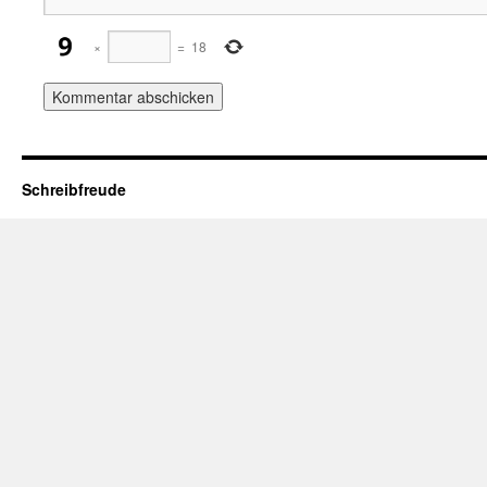
×
=
18
Schreibfreude