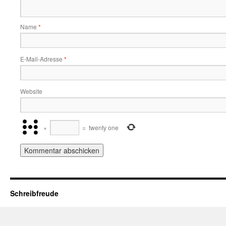
Name
*
E-Mail-Adresse
*
Website
×
=
twenty one
Schreibfreude