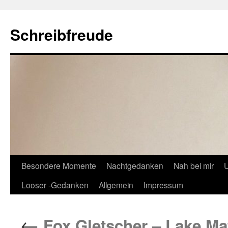
Schreibfreude
Besondere Momente
Nachtgedanken
Nah bei mir
U
Looser -Gedanken
Allgemein
Impressum
←
Fox Gletscher – Lake Ma