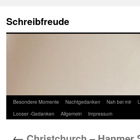
Schreibfreude
Besondere Momente
Nachtgedanken
Nah bei mir
U
Looser -Gedanken
Allgemein
Impressum
←
Christchurch – Hanmer S