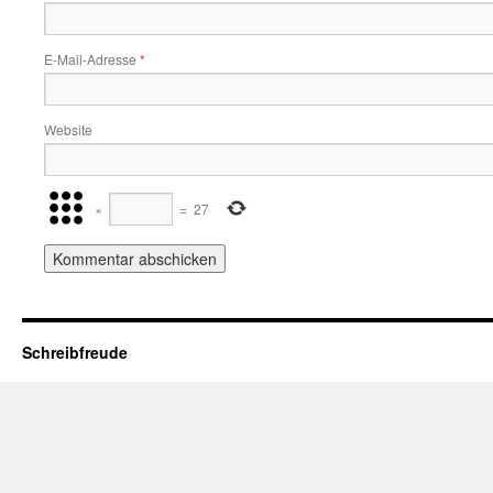
E-Mail-Adresse
*
Website
×
=
27
Schreibfreude