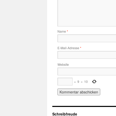
Name
*
E-Mail-Adresse
*
Website
+
9
=
10
Schreibfreude