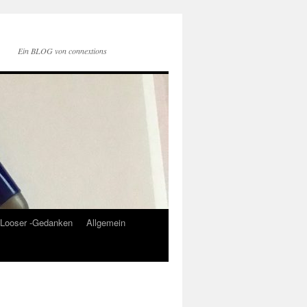
Ein BLOG von connextions
Looser -Gedanken
Allgemein