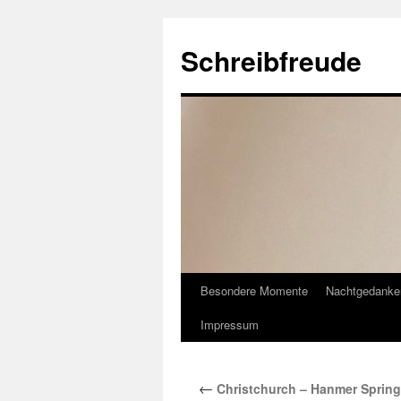
Schreibfreude
Besondere Momente
Nachtgedanke
Impressum
←
Christchurch – Hanmer Springs