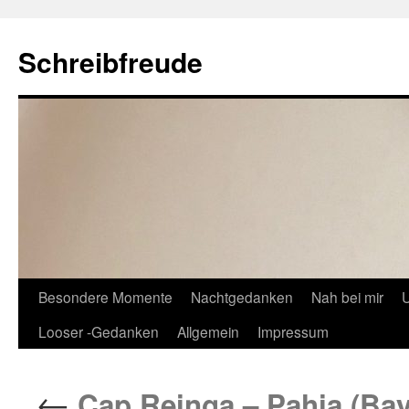
Schreibfreude
Besondere Momente
Nachtgedanken
Nah bei mir
U
Looser -Gedanken
Allgemein
Impressum
←
Cap Reinga – Pahia (Bay 