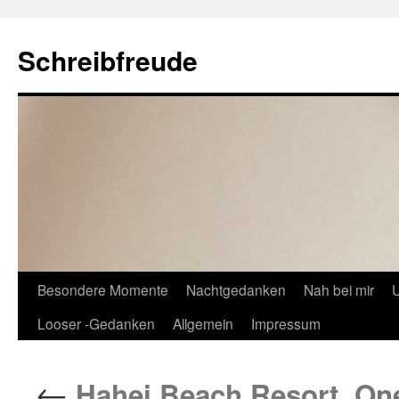
Schreibfreude
Besondere Momente
Nachtgedanken
Nah bei mir
U
Looser -Gedanken
Allgemein
Impressum
←
Hahei Beach Resort. One