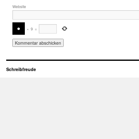
Website
×
9
=
Schreibfreude