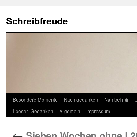
Schreibfreude
Besondere Momente
Nachtgedanken
Nah bei mir
U
Looser -Gedanken
Allgemein
Impressum
←
Sieben Wochen ohne | 20