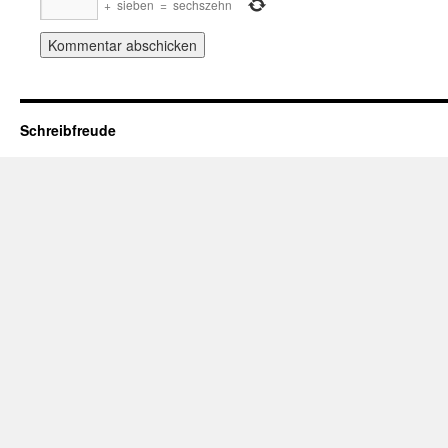
+
sieben
=
sechszehn
Schreibfreude