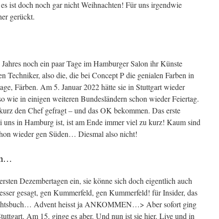
es ist doch noch gar nicht Weihnachten! Für uns irgendwie
her gerückt.
s Jahres noch ein paar Tage im Hamburger Salon ihr Künste
n Techniker, also die, die bei Concept P die genialen Farben in
age, Färben. Am 5. Januar 2022 hätte sie in Stuttgart wieder
so wie in einigen weiteren Bundesländern schon wieder Feiertag.
kurz den Chef gefragt – und das OK bekommen. Das erste
ei uns in Hamburg ist, ist am Ende immer viel zu kurz! Kaum sind
schon wieder gen Süden… Diesmal also nicht!
en…
ersten Dezembertagen ein, sie könne sich doch eigentlich auch
sser gesagt, gen Kummerfeld, gen Kummerfeld! für Insider, das
chtsbuch… Advent heisst ja ANKOMMEN…> Aber sofort ging
tuttgart. Am 15. ginge es aber. Und nun ist sie hier. Live und in