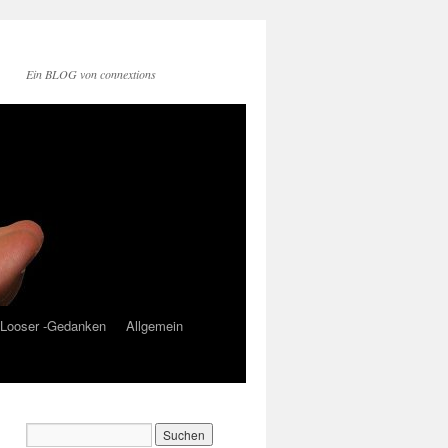
Ein BLOG von connextions
Looser -Gedanken
Allgemein