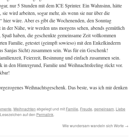
ogar, nur 5 Stunden mit dem ICE Sprinter. Ein Wahnsinn, hätte
 sie wird arbeiten, sogar mehr, als wenn sie nur über die
“ hier wäre. Aber es gibt die Wochenenden, den Sonntag
ist in der Nähe, wir werden uns morgens sehen, abends gemütlich
, Spaß haben, die geschenkte gemeinsame Zeit vollkommen
ten Familie, getestet (geimpft sowieso) mit den Enkelkinderrn
s Sanjas Sicht) zusammen sein. Was für ein Geschenk!
milienzeit, Feierzeit, Besinnung und einfach zusammen sein.
k in den Hintergrund, Familie und Weihnachtsfeeling rückt vor.
kbar!
orgezogenes Weihnachtsgeschenk. Das beste, was ich mir denken
omente
,
Weihnachten
abgelegt und mit
Familie
,
Freude
,
gemeinsam
,
Liebe
n Lesezeichen auf den
Permalink
.
Wie wundersam wandeln sich Worte
→