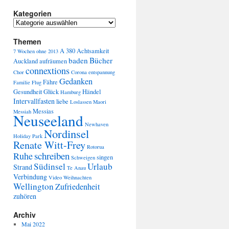
Kategorien
Themen
A 380
Achtsamkeit
7 Wochen ohne
2013
baden
Bücher
Auckland
aufräumen
connextions
Chor
Corona
entspannung
Gedanken
Fähre
Familie
Flug
Gesundheit
Glück
Händel
Hamburg
Intervallfasten
liebe
Loslassen
Maori
Messias
Messiah
Neuseeland
Newhaven
Nordinsel
Holiday Park
Renate Witt-Frey
Rotorua
schreiben
Ruhe
singen
Schweigen
Südinsel
Urlaub
Strand
Te Anau
Verbindung
Video
Weihnachten
Wellington
Zufriedenheit
zuhören
Archiv
Mai 2022