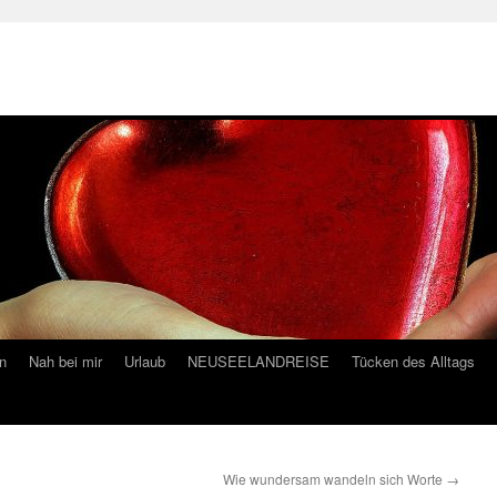
n
Nah bei mir
Urlaub
NEUSEELANDREISE
Tücken des Alltags
Wie wundersam wandeln sich Worte
→