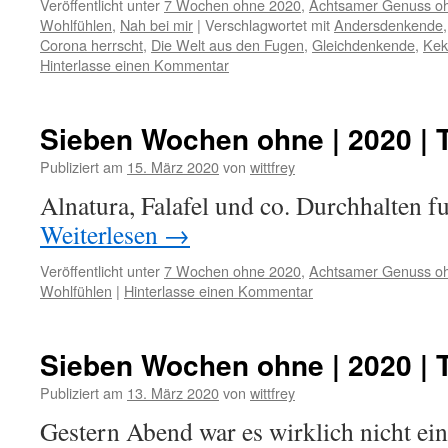
Veröffentlicht unter
7 Wochen ohne 2020
,
Achtsamer Genuss o
Wohlfühlen
,
Nah bei mir
|
Verschlagwortet mit
Andersdenkende
Corona herrscht
,
Die Welt aus den Fugen
,
Gleichdenkende
,
Kek
Hinterlasse einen Kommentar
Sieben Wochen ohne | 2020 | 
Publiziert am
15. März 2020
von
wittfrey
Alnatura, Falafel und co. Durchhalten fu
Weiterlesen
→
Veröffentlicht unter
7 Wochen ohne 2020
,
Achtsamer Genuss o
Wohlfühlen
|
Hinterlasse einen Kommentar
Sieben Wochen ohne | 2020 | 
Publiziert am
13. März 2020
von
wittfrey
Gestern Abend war es wirklich nicht einf