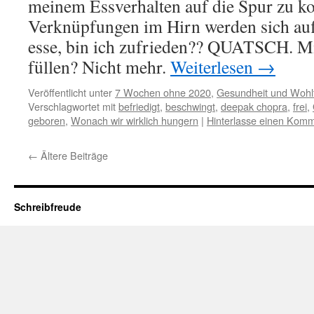
meinem Essverhalten auf die Spur zu k
Verknüpfungen im Hirn werden sich auf
esse, bin ich zufrieden?? QUATSCH. M
füllen? Nicht mehr.
Weiterlesen
→
Veröffentlicht unter
7 Wochen ohne 2020
,
Gesundheit und Wohl
Verschlagwortet mit
befriedigt
,
beschwingt
,
deepak chopra
,
frei
,
geboren
,
Wonach wir wirklich hungern
|
Hinterlasse einen Kom
←
Ältere Beiträge
Schreibfreude