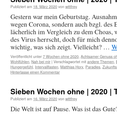
Publiziert am
18. März 2020
von
wittfrey
Gestern war mein Geburtstag. Ausnahme
wegen Corona, sondern auch bzgl. des E
lächerlich im Vergleich zu dem Choas
des Virus herrscht, doch für mich den
wichtig, was sich zeigt. Vielleicht? …
W
Veröffentlicht unter
7 Wochen ohne 2020
,
Achtsamer Genuss o
Wohlfühlen
,
Nah bei mir
|
Verschlagwortet mit
andere Themen
,
Hungergefühl
,
Intervallfasten
,
Matthias Horx
,
Paradies
,
Zukunftsi
Hinterlasse einen Kommentar
Sieben Wochen ohne | 2020 | 
Publiziert am
16. März 2020
von
wittfrey
Die Welt ist auf Pause. Was ist das Gut