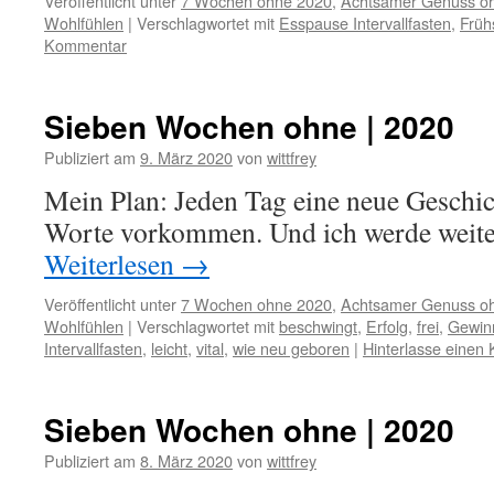
Veröffentlicht unter
7 Wochen ohne 2020
,
Achtsamer Genuss o
Wohlfühlen
|
Verschlagwortet mit
Esspause Intervallfasten
,
Früh
Kommentar
Sieben Wochen ohne | 2020
Publiziert am
9. März 2020
von
wittfrey
Mein Plan: Jeden Tag eine neue Geschic
Worte vorkommen. Und ich werde weiter
Weiterlesen
→
Veröffentlicht unter
7 Wochen ohne 2020
,
Achtsamer Genuss o
Wohlfühlen
|
Verschlagwortet mit
beschwingt
,
Erfolg
,
frei
,
Gewin
Intervallfasten
,
leicht
,
vital
,
wie neu geboren
|
Hinterlasse einen
Sieben Wochen ohne | 2020
Publiziert am
8. März 2020
von
wittfrey