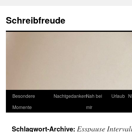
Schreibfreude
Besondere
Nachtgedanken
Nah bei
Urlaub
N
Momente
mir
Esspause Interval
Schlagwort-Archive: