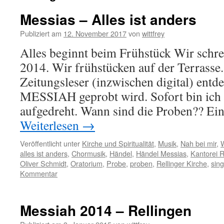
Messias – Alles ist anders
Publiziert am
12. November 2017
von
wittfrey
Alles beginnt beim Frühstück Wir schr
2014. Wir frühstücken auf der Terrasse
Zeitungsleser (inzwischen digital) entde
MESSIAH geprobt wird. Sofort bin ic
aufgedreht. Wann sind die Proben?? Ei
Weiterlesen
→
Veröffentlicht unter
Kirche und Spiritualität
,
Musik
,
Nah bei mir
,
alles ist anders
,
Chormusik
,
Händel
,
Händel Messias
,
Kantorei R
Oliver Schmidt
,
Oratorium
,
Probe
,
proben
,
Rellinger Kirche
,
sin
Kommentar
Messiah 2014 – Rellingen