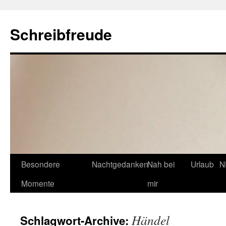
Schreibfreude
Besondere
Nachtgedanken
Nah bei
Urlaub
N
Momente
mir
Händel
Schlagwort-Archive: