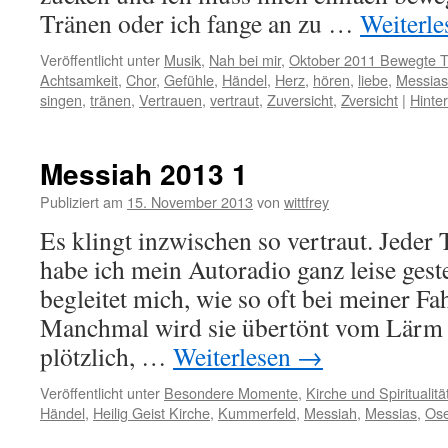
Tränen oder ich fange an zu …
Weiterl
Veröffentlicht unter
Musik
,
Nah bei mir
,
Oktober 2011 Bewegte 
Achtsamkeit
,
Chor
,
Gefühle
,
Händel
,
Herz
,
hören
,
liebe
,
Messias
singen
,
tränen
,
Vertrauen
,
vertraut
,
Zuversicht
,
Zversicht
|
Hinte
Messiah 2013 1
Publiziert am
15. November 2013
von
wittfrey
Es klingt inzwischen so vertraut. Jeder 
habe ich mein Autoradio ganz leise geste
begleitet mich, wie so oft bei meiner Fa
Manchmal wird sie übertönt vom Lärm 
plötzlich, …
Weiterlesen
→
Veröffentlicht unter
Besondere Momente
,
Kirche und Spiritualitä
Händel
,
Heilig Geist Kirche
,
Kummerfeld
,
Messiah
,
Messias
,
Ose