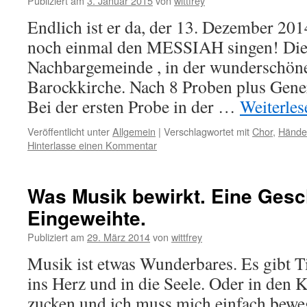
Publiziert am
3. Januar 2015
von
wittfrey
Endlich ist er da, der 13. Dezember 20
noch einmal den MESSIAH singen! Die
Nachbargemeinde , in der wunderschöne
Barockkirche. Nach 8 Proben plus Genera
Bei der ersten Probe in der …
Weiterle
Veröffentlicht unter
Allgemein
|
Verschlagwortet mit
Chor
,
Hände
Hinterlasse einen Kommentar
Was Musik bewirkt. Eine Gesch
Eingeweihte.
Publiziert am
29. März 2014
von
wittfrey
Musik ist etwas Wunderbares. Es gibt Tit
ins Herz und in die Seele. Oder in den K
zucken und ich muss mich einfach bew