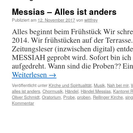
Messias – Alles ist anders
Publiziert am
12. November 2017
von
wittfrey
Alles beginnt beim Frühstück Wir schr
2014. Wir frühstücken auf der Terrasse
Zeitungsleser (inzwischen digital) entde
MESSIAH geprobt wird. Sofort bin ic
aufgedreht. Wann sind die Proben?? Ei
Weiterlesen
→
Veröffentlicht unter
Kirche und Spiritualität
,
Musik
,
Nah bei mir
,
alles ist anders
,
Chormusik
,
Händel
,
Händel Messias
,
Kantorei R
Oliver Schmidt
,
Oratorium
,
Probe
,
proben
,
Rellinger Kirche
,
sin
Kommentar