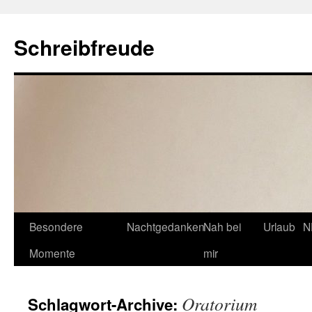
Schreibfreude
Besondere
Nachtgedanken
Nah bei
Urlaub
N
Momente
mir
Oratorium
Schlagwort-Archive: