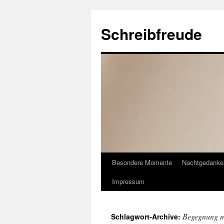
Schreibfreude
Besondere Momente
Nachtgedanke
Impressum
Begegnung m
Schlagwort-Archive: