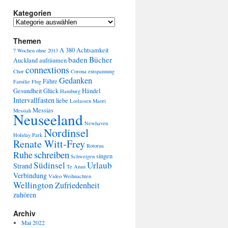
Kategorien
Themen
A 380
Achtsamkeit
7 Wochen ohne
2013
baden
Bücher
Auckland
aufräumen
connextions
Chor
Corona
entspannung
Gedanken
Fähre
Familie
Flug
Gesundheit
Glück
Händel
Hamburg
Intervallfasten
liebe
Loslassen
Maori
Messias
Messiah
Neuseeland
Newhaven
Nordinsel
Holiday Park
Renate Witt-Frey
Rotorua
schreiben
Ruhe
singen
Schweigen
Südinsel
Urlaub
Strand
Te Anau
Verbindung
Video
Weihnachten
Wellington
Zufriedenheit
zuhören
Archiv
Mai 2022