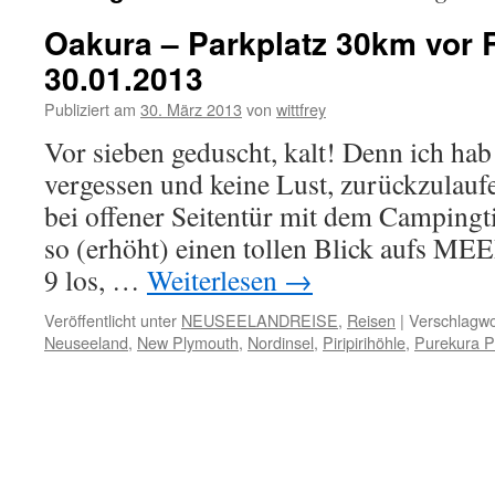
Oakura – Parkplatz 30km vor 
30.01.2013
Publiziert am
30. März 2013
von
wittfrey
Vor sieben geduscht, kalt! Denn ich hab
vergessen und keine Lust, zurückzulauf
bei offener Seitentür mit dem Campingt
so (erhöht) einen tollen Blick aufs ME
9 los, …
Weiterlesen
→
Veröffentlicht unter
NEUSEELANDREISE
,
Reisen
|
Verschlagwo
Neuseeland
,
New Plymouth
,
Nordinsel
,
Piripirihöhle
,
Purekura P