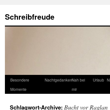
Schreibfreude
Besondere
Nachtgedanken
Nah bei
Urlaub
N
Momente
mir
Bucht vor Raglan
Schlagwort-Archive: