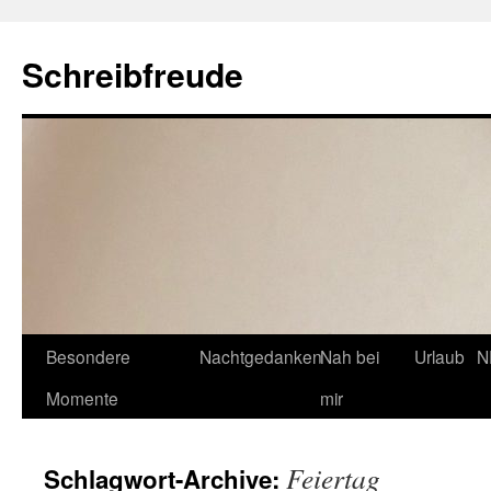
Schreibfreude
Besondere
Nachtgedanken
Nah bei
Urlaub
N
Momente
mir
Feiertag
Schlagwort-Archive: