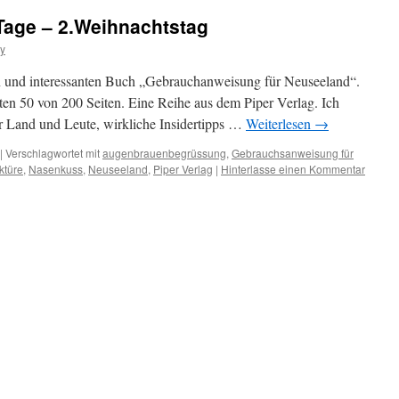
Tage – 2.Weihnachtstag
ey
en und interessanten Buch „Gebrauchanweisung für Neuseeland“.
ersten 50 von 200 Seiten. Eine Reihe aus dem Piper Verlag. Ich
er Land und Leute, wirkliche Insidertipps …
Weiterlesen
→
|
Verschlagwortet mit
augenbrauenbegrüssung
,
Gebrauchsanweisung für
ktüre
,
Nasenkuss
,
Neuseeland
,
Piper Verlag
|
Hinterlasse einen Kommentar