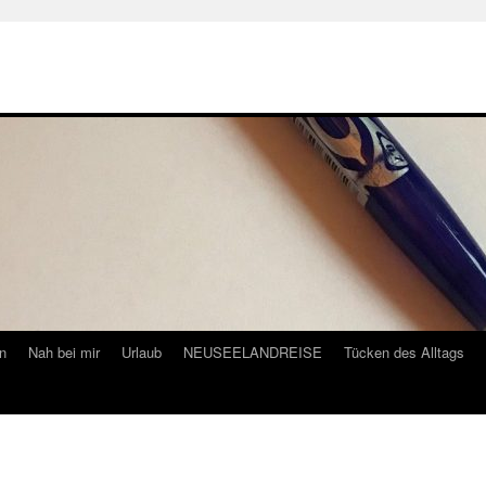
n
Nah bei mir
Urlaub
NEUSEELANDREISE
Tücken des Alltags