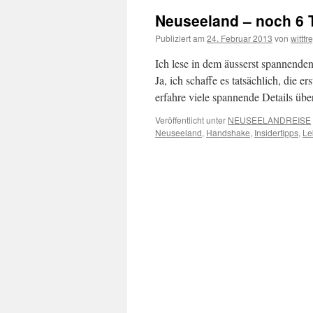
Neuseeland – noch 6 
Publiziert am
24. Februar 2013
von
wittfr
Ich lese in dem äusserst spannend
Ja, ich schaffe es tatsächlich, die 
erfahre viele spannende Details üb
Veröffentlicht unter
NEUSEELANDREISE
Neuseeland
,
Handshake
,
Insidertipps
,
Le