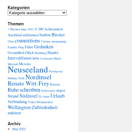
Kategorien
Themen
A 380
Achtsamkeit
7 Wochen ohne
2013
baden
Bücher
Auckland
aufräumen
connextions
Chor
Corona
entspannung
Gedanken
Fähre
Familie
Flug
Gesundheit
Glück
Händel
Hamburg
Intervallfasten
liebe
Loslassen
Maori
Messias
Messiah
Neuseeland
Newhaven
Nordinsel
Holiday Park
Renate Witt-Frey
Rotorua
schreiben
Ruhe
singen
Schweigen
Südinsel
Urlaub
Strand
Te Anau
Verbindung
Video
Weihnachten
Wellington
Zufriedenheit
zuhören
Archiv
Mai 2022