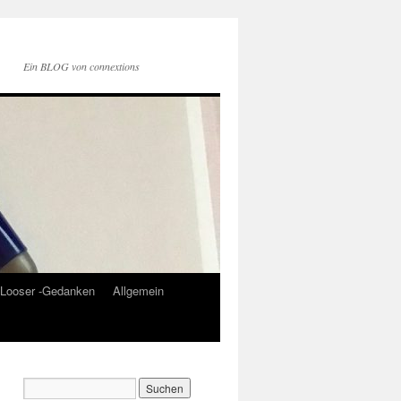
Ein BLOG von connextions
Looser -Gedanken
Allgemein