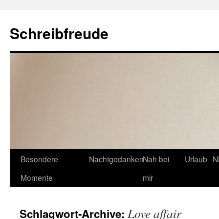
Schreibfreude
Besondere
Nachtgedanken
Nah bei
Urlaub
N
Momente
mir
Love affair
Schlagwort-Archive: