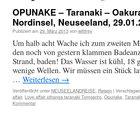
OPUNAKE – Taranaki – Oakur
Nordinsel, Neuseeland, 29.01
Publiziert am
29. März 2013
von
wittfrey
Um halb acht Wache ich zum zweiten Ma
den noch von gestern klammen Badean
Strand, baden! Das Wasser ist kühl, 18 
wenige Wellen. Wir müssen ein Stück 
…
Weiterlesen
→
Veröffentlicht unter
NEUSEELANDREISE
,
Reisen
|
Verschlagwo
affair
,
Love affair pihanga taranaki Tomgariro
,
Opunake
,
Taranak
Kommentar