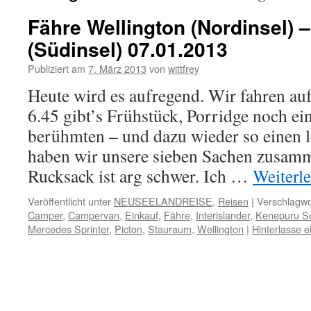
Fähre Wellington (Nordinsel) –
(Südinsel) 07.01.2013
Publiziert am
7. März 2013
von
wittfrey
Heute wird es aufregend. Wir fahren 
6.45 gibt’s Frühstück, Porridge noch e
berühmten – und dazu wieder so einen l
haben wir unsere sieben Sachen zusamm
Rucksack ist arg schwer. Ich …
Weiterl
Veröffentlicht unter
NEUSEELANDREISE
,
Reisen
|
Verschlagwo
Camper
,
Campervan
,
Einkauf
,
Fähre
,
Interislander
,
Kenepuru S
Mercedes Sprinter
,
Picton
,
Stauraum
,
Wellington
|
Hinterlasse 