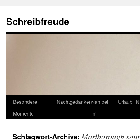
Schreibfreude
Besondere
Nachtgedanken
Nah bei
Urlaub
N
Momente
mir
Marlborough sou
Schlagwort-Archive: