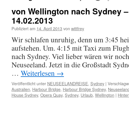
von Wellington nach Sydney 
14.02.2013
Publiziert am
14. April 2013
von
wittfrey
Wir schlafen unruhig, denn um 3:45 hei
aufstehen. Um. 4:15 mit Taxi zum Flugh
nach Sydney. Viel lieber wären wir noch
Neuseeland. Jetzt in die Großstadt Sydn
…
Weiterlesen
→
Veröffentlicht unter
NEUSEELANDREISE
,
Sydney
|
Verschlagwo
Australien
,
Harbour Bridge
,
Harbour Bridge Sydney
,
Neuseelan
House Sydney
,
Opera Quay
,
Sydney
,
Urlaub
,
Wellington
|
Hinte