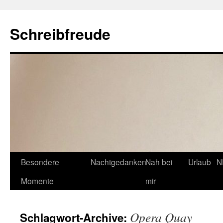
Schreibfreude
Besondere
Nachtgedanken
Nah bei
Urlaub
N
Momente
mir
Opera Quay
Schlagwort-Archive: