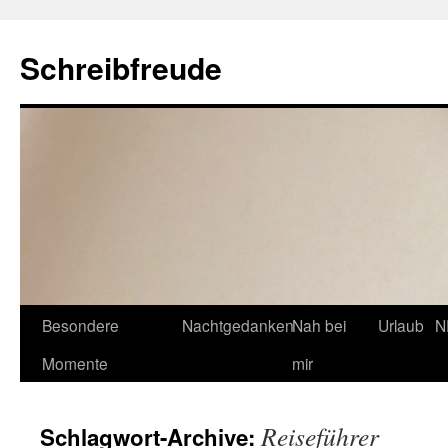
Schreibfreude
Besondere
Nachtgedanken
Nah bei
Urlaub
N
Momente
mir
Reiseführer
Schlagwort-Archive: