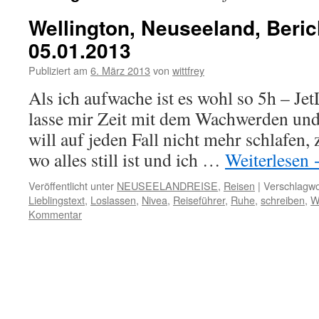
Wellington, Neuseeland, Beri
05.01.2013
Publiziert am
6. März 2013
von
wittfrey
Als ich aufwache ist es wohl so 5h – Jet
lasse mir Zeit mit dem Wachwerden und g
will auf jeden Fall nicht mehr schlafen, 
wo alles still ist und ich …
Weiterlesen
Veröffentlicht unter
NEUSEELANDREISE
,
Reisen
|
Verschlagwo
Lieblingstext
,
Loslassen
,
Nivea
,
Reiseführer
,
Ruhe
,
schreiben
,
W
Kommentar