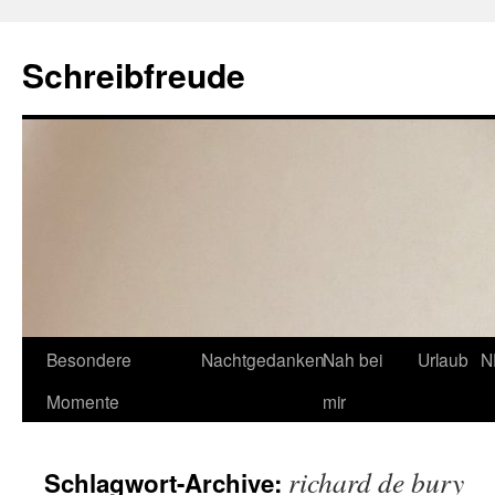
Schreibfreude
Besondere
Nachtgedanken
Nah bei
Urlaub
N
Momente
mir
richard de bury
Schlagwort-Archive: