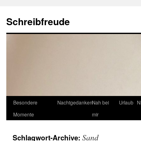
Schreibfreude
Besondere
Nachtgedanken
Nah bei
Urlaub
N
Momente
mir
Sand
Schlagwort-Archive: