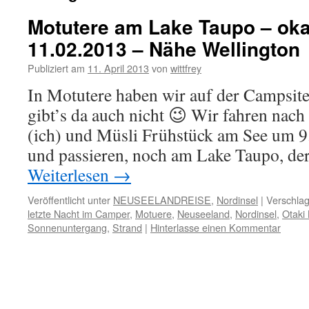
Motutere am Lake Taupo – okati
11.02.2013 – Nähe Wellington
Publiziert am
11. April 2013
von
wittfrey
In Motutere haben wir auf der Campsite
gibt’s da auch nicht 😉 Wir fahren n
(ich) und Müsli Frühstück am See um 9.
und passieren, noch am Lake Taupo, d
Weiterlesen
→
Veröffentlicht unter
NEUSEELANDREISE
,
Nordinsel
|
Verschlag
letzte Nacht im Camper
,
Motuere
,
Neuseeland
,
Nordinsel
,
Otaki
Sonnenuntergang
,
Strand
|
Hinterlasse einen Kommentar