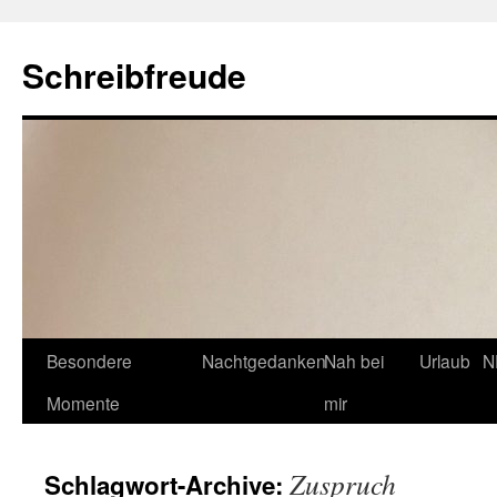
Schreibfreude
Besondere
Nachtgedanken
Nah bei
Urlaub
N
Momente
mir
Zuspruch
Schlagwort-Archive: