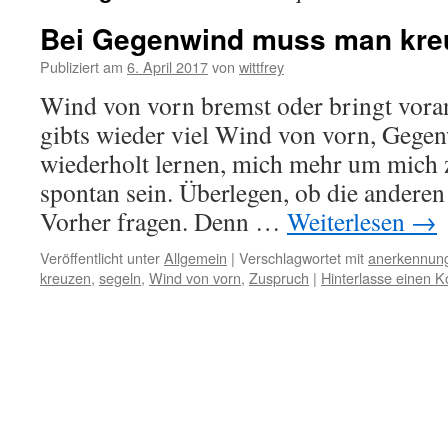
Bei Gegenwind muss man kre
Publiziert am
6. April 2017
von
wittfrey
Wind von vorn bremst oder bringt vor
gibts wieder viel Wind von vorn, Gegen
wiederholt lernen, mich mehr um mich
spontan sein. Überlegen, ob die anderen
Vorher fragen. Denn …
Weiterlesen
→
Veröffentlicht unter
Allgemein
|
Verschlagwortet mit
anerkennun
kreuzen
,
segeln
,
Wind von vorn
,
Zuspruch
|
Hinterlasse einen 