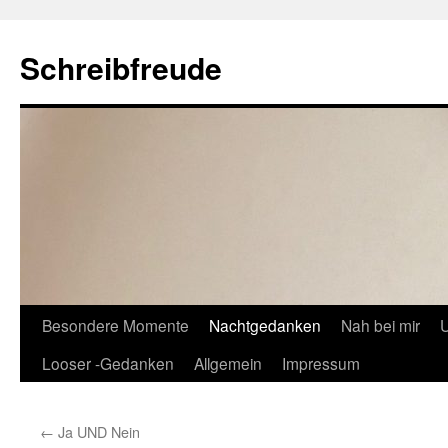
Schreibfreude
Besondere Momente
Nachtgedanken
Nah bei mir
U
Looser -Gedanken
Allgemein
Impressum
←
Ja UND Nein