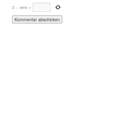
3
−
eins
=