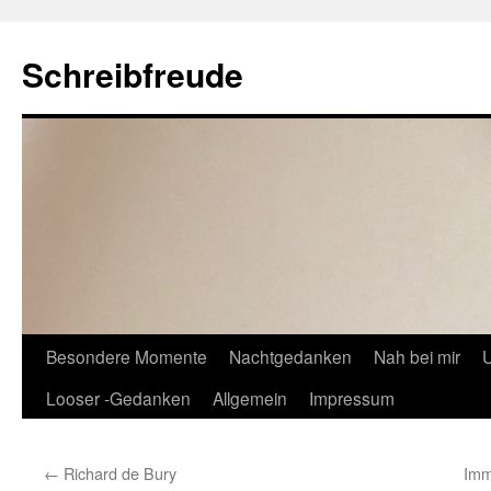
Schreibfreude
Besondere Momente
Nachtgedanken
Nah bei mir
U
Looser -Gedanken
Allgemein
Impressum
←
Richard de Bury
Imm