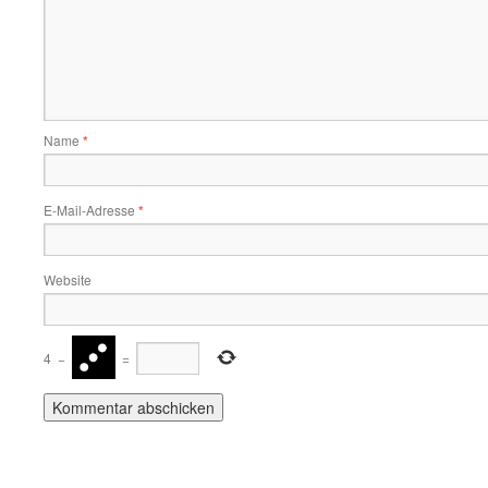
Name
*
E-Mail-Adresse
*
Website
4
−
=