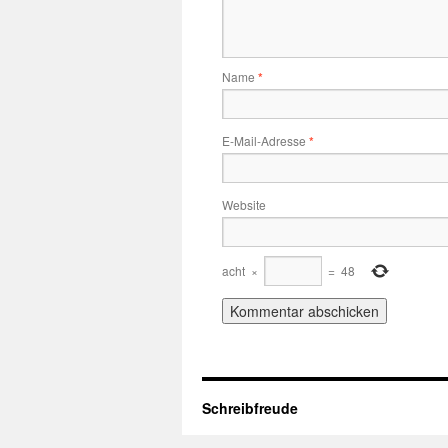
Name
*
E-Mail-Adresse
*
Website
acht
×
=
48
Schreibfreude