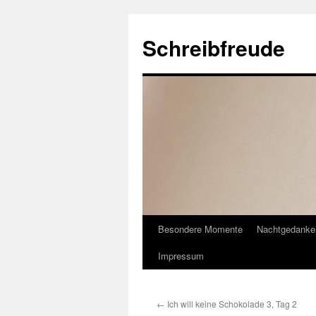
Schreibfreude
Besondere Momente
Nachtgedanke
Impressum
←
Ich will keine Schokolade 3, Tag 2