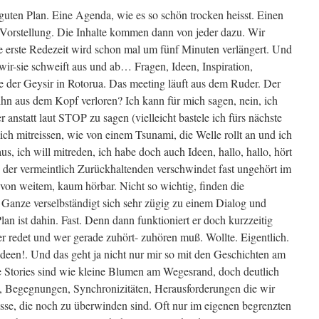
guten Plan. Eine Agenda, wie es so schön trocken heisst. Einen
h Vorstellung. Die Inhalte kommen dann von jeder dazu. Wir
 erste Redezeit wird schon mal um fünf Minuten verlängert. Und
-wir-sie schweift aus und ab… Fragen, Ideen, Inspiration,
ie der Geysir in Rotorua. Das meeting läuft aus dem Ruder. Der
ihn aus dem Kopf verloren? Ich kann für mich sagen, nein, ich
 anstatt laut STOP zu sagen (vielleicht bastele ich fürs nächste
ch mitreissen, wie von einem Tsunami, die Welle rollt an und ich
s, ich will mitreden, ich habe doch auch Ideen, hallo, hallo, hört
 der vermeintlich Zurückhaltenden verschwindet fast ungehört im
von weitem, kaum hörbar. Nicht so wichtig, finden die
Ganze verselbständigt sich sehr zügig zu einem Dialog und
lan ist dahin. Fast. Denn dann funktioniert er doch kurzzeitig
r redet und wer gerade zuhört- zuhören muß. Wollte. Eigentlich.
Ideen!. Und das geht ja nicht nur mir so mit den Geschichten am
e Stories sind wie kleine Blumen am Wegesrand, doch deutlich
en, Begegnungen, Synchronizitäten, Herausforderungen die wir
sse, die noch zu überwinden sind. Oft nur im eigenen begrenzten