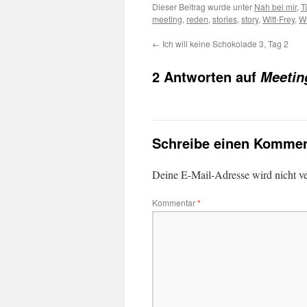
Dieser Beitrag wurde unter
Nah bei mir
,
T
meeting
,
reden
,
stories
,
story
,
Witt-Frey
,
Wr
←
Ich will keine Schokolade 3, Tag 2
2 Antworten auf
Meetin
Schreibe einen Kommen
Deine E-Mail-Adresse wird nicht ver
Kommentar
*