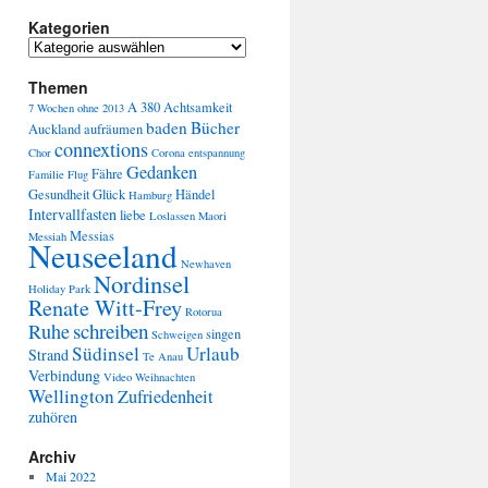
Kategorien
Themen
A 380
Achtsamkeit
7 Wochen ohne
2013
baden
Bücher
Auckland
aufräumen
connextions
Chor
Corona
entspannung
Gedanken
Fähre
Familie
Flug
Gesundheit
Glück
Händel
Hamburg
Intervallfasten
liebe
Loslassen
Maori
Messias
Messiah
Neuseeland
Newhaven
Nordinsel
Holiday Park
Renate Witt-Frey
Rotorua
schreiben
Ruhe
singen
Schweigen
Südinsel
Urlaub
Strand
Te Anau
Verbindung
Video
Weihnachten
Wellington
Zufriedenheit
zuhören
Archiv
Mai 2022