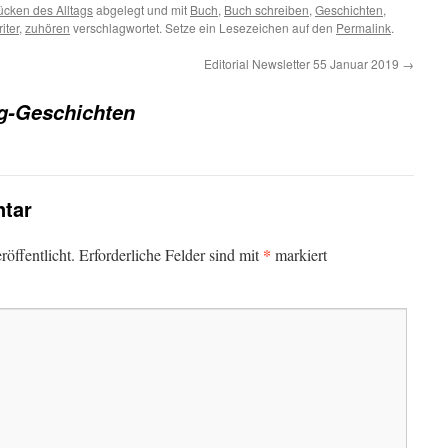
ücken des Alltags
abgelegt und mit
Buch
,
Buch schreiben
,
Geschichten
,
iter
,
zuhören
verschlagwortet. Setze ein Lesezeichen auf den
Permalink
.
Editorial Newsletter 55 Januar 2019
→
g-Geschichten
tar
*
öffentlicht.
Erforderliche Felder sind mit
markiert