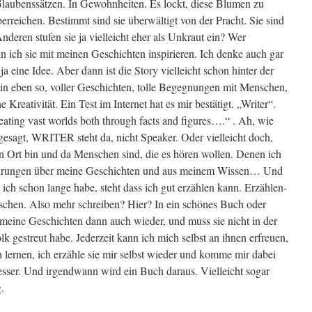
Glaubenssätzen. In Gewohnheiten. Es lockt, diese Blumen zu
rreichen. Bestimmt sind sie überwältigt von der Pracht. Sie sind
nderen stufen sie ja vielleicht eher als Unkraut ein? Wer
n ich sie mit meinen Geschichten inspirieren. Ich denke auch gar
a eine Idee. Aber dann ist die Story vielleicht schon hinter der
in eben so, voller Geschichten, tolle Begegnungen mit Menschen,
Kreativität. Ein Test im Internet hat es mir bestätigt. „Writer“.
eating vast worlds both through facts and figures….“ . Ah, wie
gesagt, WRITER steht da, nicht Speaker. Oder vielleicht doch,
en Ort bin und da Menschen sind, die es hören wollen. Denen ich
ahrungen über meine Geschichten und aus meinem Wissen… Und
ich schon lange habe, steht dass ich gut erzählen kann. Erzählen-
atschen. Also mehr schreiben? Hier? In ein schönes Buch oder
meine Geschichten dann auch wieder, und muss sie nicht in der
lk gestreut habe. Jederzeit kann ich mich selbst an ihnen erfreuen,
 lernen, ich erzähle sie mir selbst wieder und komme mir dabei
esser. Und irgendwann wird ein Buch daraus. Vielleicht sogar
.