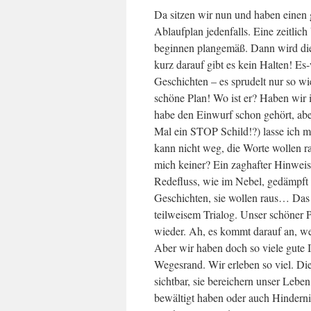
Da sitzen wir nun und haben einen 
Ablaufplan jedenfalls. Eine zeitlic
beginnen plangemäß. Dann wird die
kurz darauf gibt es kein Halten! Es
Geschichten – es sprudelt nur so w
schöne Plan! Wo ist er? Haben wir 
habe den Einwurf schon gehört, aber
Mal ein STOP Schild!?) lasse ich mi
kann nicht weg, die Worte wollen rau
mich keiner? Ein zaghafter Hinweis
Redefluss, wie im Nebel, gedämpft 
Geschichten, sie wollen raus… Das 
teilweisem Trialog. Unser schöner P
wieder. Ah, es kommt darauf an, we
Aber wir haben doch so viele gute 
Wegesrand. Wir erleben so viel. Di
sichtbar, sie bereichern unser Leb
bewältigt haben oder auch Hinderni