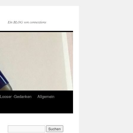
Ein BLOG von connextions
Looser -Gedanken
Allgemein