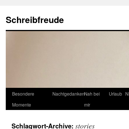
Schreibfreude
Besondere
Nachtgedanken
Nah bei
Urlaub
N
Momente
mir
stories
Schlagwort-Archive: