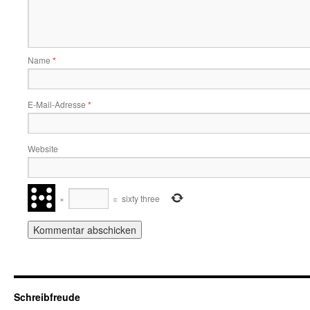
Name
*
E-Mail-Adresse
*
Website
×
=
sixty three
Schreibfreude