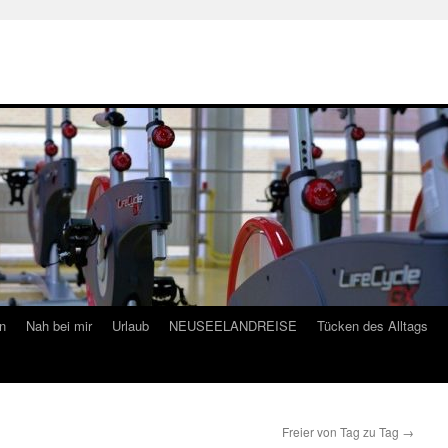
n
Nah bei mir
Urlaub
NEUSEELANDREISE
Tücken des Alltags
Freier von Tag zu Tag
→