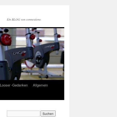
Ein BLOG von connextions
Looser -Gedanken
Allgemein