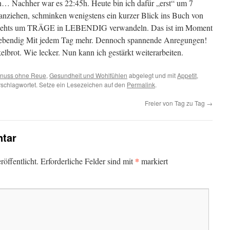
n… Nachher war es 22:45h. Heute bin ich dafür „erst“ um 7
nziehen, schminken wenigstens ein kurzer Blick ins Buch von
 gehts um TRÄGE in LEBENDIG verwandeln. Das ist im Moment
lebendig Mit jedem Tag mehr. Dennoch spannende Anregungen!
lbrot. Wie lecker. Nun kann ich gestärkt weiterarbeiten.
enuss ohne Reue
,
Gesundheit und Wohlfühlen
abgelegt und mit
Appetit
,
schlagwortet. Setze ein Lesezeichen auf den
Permalink
.
Freier von Tag zu Tag
→
tar
*
öffentlicht.
Erforderliche Felder sind mit
markiert