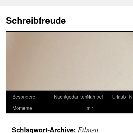
Schreibfreude
Besondere
Nachtgedanken
Nah bei
Urlaub
N
Momente
mir
Filmen
Schlagwort-Archive: