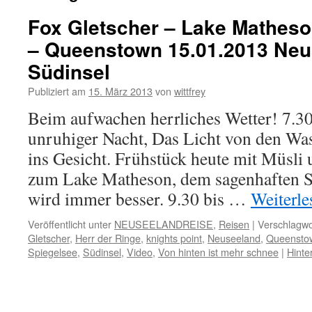
Fox Gletscher – Lake Matheso
– Queenstown 15.01.2013 Neu
Südinsel
Publiziert am
15. März 2013
von
wittfrey
Beim aufwachen herrliches Wetter! 7.3
unruhiger Nacht, Das Licht von den Wa
ins Gesicht. Frühstück heute mit Müsli
zum Lake Matheson, dem sagenhaften Sp
wird immer besser. 9.30 bis …
Weiterl
Veröffentlicht unter
NEUSEELANDREISE
,
Reisen
|
Verschlagwo
Gletscher
,
Herr der Ringe
,
knights point
,
Neuseeland
,
Queensto
Spiegelsee
,
Südinsel
,
Video
,
Von hinten ist mehr schnee
|
Hinte