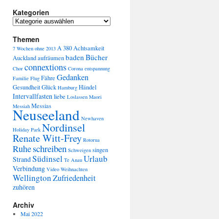
Kategorien
Themen
A 380
Achtsamkeit
7 Wochen ohne
2013
baden
Bücher
Auckland
aufräumen
connextions
Chor
Corona
entspannung
Gedanken
Fähre
Familie
Flug
Gesundheit
Glück
Händel
Hamburg
Intervallfasten
liebe
Loslassen
Maori
Messias
Messiah
Neuseeland
Newhaven
Nordinsel
Holiday Park
Renate Witt-Frey
Rotorua
schreiben
Ruhe
singen
Schweigen
Südinsel
Urlaub
Strand
Te Anau
Verbindung
Video
Weihnachten
Wellington
Zufriedenheit
zuhören
Archiv
Mai 2022