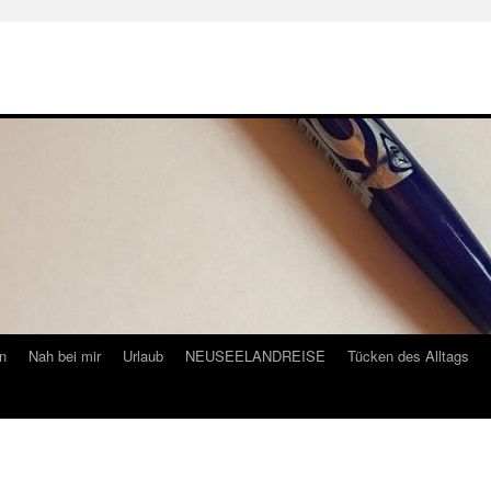
n
Nah bei mir
Urlaub
NEUSEELANDREISE
Tücken des Alltags