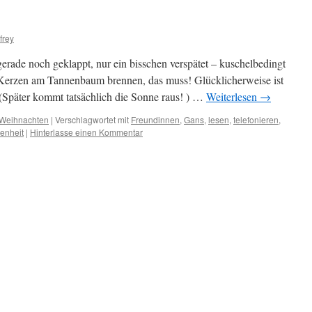
tfrey
erade noch geklappt, nur ein bisschen verspätet – kuschelbedingt
 Kerzen am Tannenbaum brennen, das muss! Glücklicherweise ist
 (Später kommt tatsächlich die Sonne raus! ) …
Weiterlesen
→
Weihnachten
|
Verschlagwortet mit
Freundinnen
,
Gans
,
lesen
,
telefonieren
,
denheit
|
Hinterlasse einen Kommentar