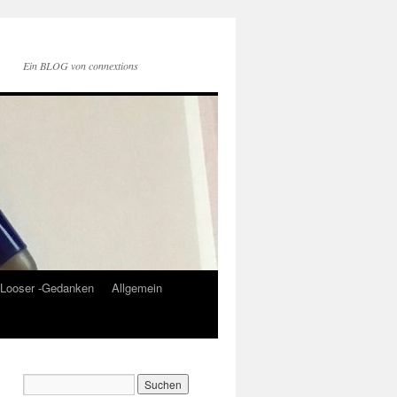
Ein BLOG von connextions
Looser -Gedanken
Allgemein