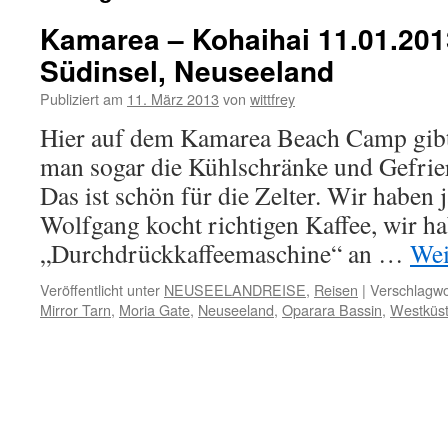
Kamarea – Kohaihai 11.01.201
Südinsel, Neuseeland
Publiziert am
11. März 2013
von
wittfrey
Hier auf dem Kamarea Beach Camp gibts
man sogar die Kühlschränke und Gefrie
Das ist schön für die Zelter. Wir haben j
Wolfgang kocht richtigen Kaffee, wir h
„Durchdrückkaffeemaschine“ an …
Wei
Veröffentlicht unter
NEUSEELANDREISE
,
Reisen
|
Verschlagwo
Mirror Tarn
,
Moria Gate
,
Neuseeland
,
Oparara Bassin
,
Westküs