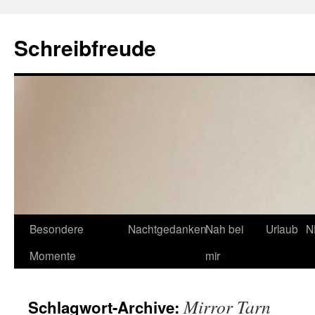
Schreibfreude
Besondere
Nachtgedanken
Nah bei
Urlaub
N
Momente
mir
Mirror Tarn
Schlagwort-Archive: