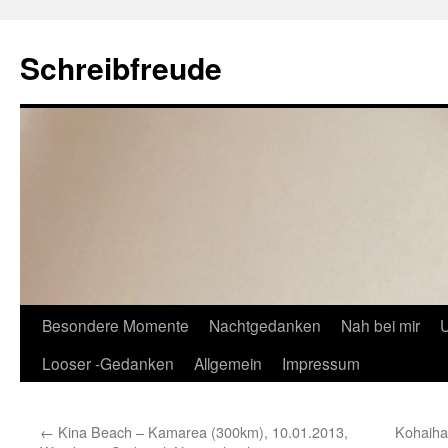
Schreibfreude
Besondere Momente
Nachtgedanken
Nah bei mir
U
Looser -Gedanken
Allgemein
Impressum
←
Kina Beach – Kamarea (300km), 10.01.2013,
Kohaiha