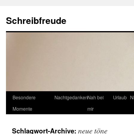
Schreibfreude
Besondere
Nachtgedanken
Nah bei
Urlaub
N
Momente
mir
neue töne
Schlagwort-Archive: